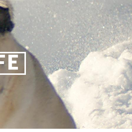
티스토리툴바
FE