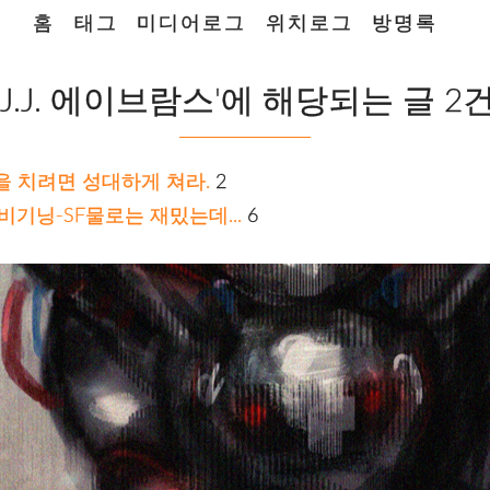
홈
태그
미디어로그
위치로그
방명록
'J.J. 에이브람스'에 해당되는 글 2
뻥을 치려면 성대하게 쳐라.
2
비기닝-SF물로는 재밌는데...
6