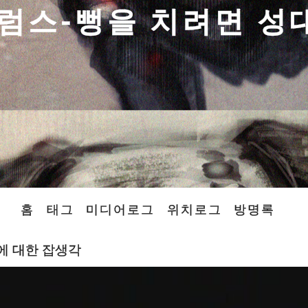
이브럼스-뻥을 치려면 성
홈
태그
미디어로그
위치로그
방명록
니에 대한 잡생각