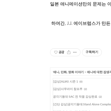
일본 애니메이션만의 문제는 아
하여간, J.J. 에이브럼스가 만
공감
구독하기
'
애니, 만화, 영화 이야기
>
애니에 대한 잡생
[감상]ALIAS 시즌 1
(0)
[감상]사무라이 참프루
(2)
공각기동대 SAC 전 작품 감상완료
(2)
[간단 감상]공각기동대:Stand Alone Complex(a