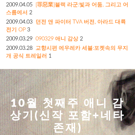
2009.04.05
[罪惡業]블랙 라군:빛과 어둠, 그리고 어
스름에서
2
2009.04.03
던전 앤 파이터 TVA 버전, 아라드 대륙
전기 OP
3
2009.03.29
090329 애니 감상
2
2009.03.28
교향시편 에우레카 세블:포켓속의 무지
개 공식 트레일러
1
10월 첫째주 애니 감
상기(신작 포함+네타
존재)