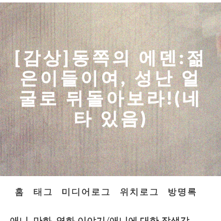
[감상]동쪽의 에덴:젊
은이들이여, 성난 얼
굴로 뒤돌아보라!(네
타 있음)
홈
태그
미디어로그
위치로그
방명록