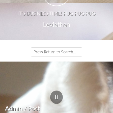
IT'S BUSINESS TIME!-PUG PUG PUG
Leviathan
Admin
/
Post