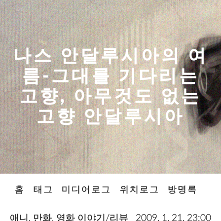
나스 안달루시아의 여
름-그대를 기다리는
고향, 아무것도 없는
고향 안달루시아
홈
태그
미디어로그
위치로그
방명록
애니, 만화, 영화 이야기/리뷰
2009. 1. 21. 23:00