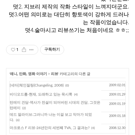
덧2. 지브리 제작의 작화 스타일이 느껴지더군요.
덧3.어떤 의미로는 대단히 향토색이 강하게 드러나
는 작품이었습니다.
덧4.술마시고 리뷰쓰기는 처음이네요 ㅎㅎ;;
1
구독하기
'
애니, 만화, 영화 이야기
>
리뷰
' 카테고리의 다른 글
[네타]체인질링(Changeling, 2008)
2009.02.01
(0)
비디오드롬-현재, 도래하고 있는 묵시룩
2009.01.29
(4)
턴에이 건담-역사가 전설이 되어버린 시대의 건담, 그것은
2009.01.19
턴에이
(2)
데드 얼라이브:그러니까 나는 이걸 보고 악마가 되었
2009.01.18
다.
(6)
마크로스 F 리뷰-26년만의 세번째 TVA, 그 결과는?
2008.12.30
(4)