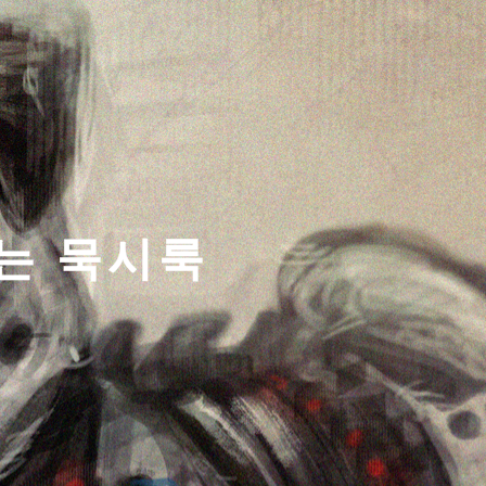
티스토리툴바
는 묵시룩