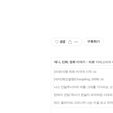
공감
구독하기
'
애니, 만화, 영화 이야기
>
리뷰
' 카테고리의 
[리뷰]식령 제로-비극의 시작
(6)
[네타]체인질링(Changeling, 2008)
(0)
나스 안달루시아의 여름-그대를 기다리는 고
턴에이 건담-역사가 전설이 되어버린 시대의 
데드 얼라이브:그러니까 나는 이걸 보고 악마