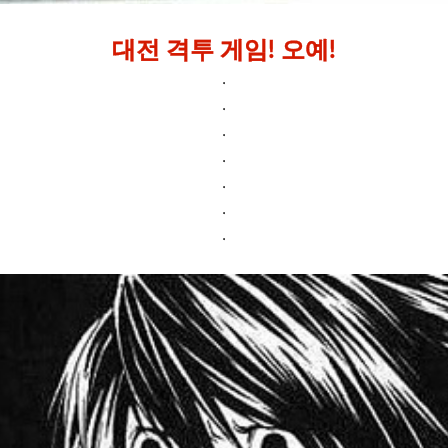
대전 격투 게임! 오예!
.
.
.
.
.
.
.