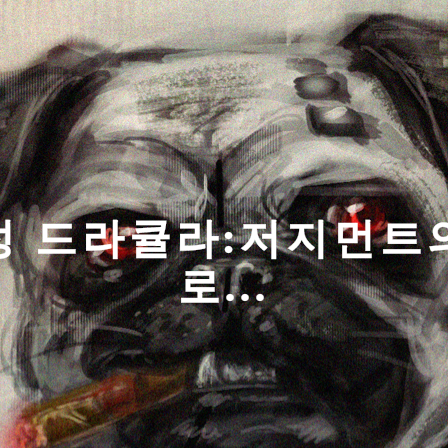
마성 드라큘라:저지먼트
로...