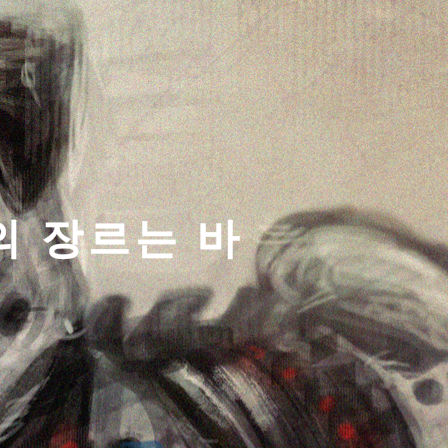
티스토리툴바
의 장르는 바