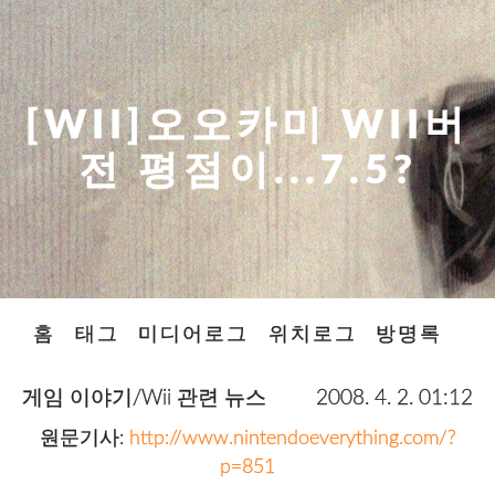
[WII]오오카미 WII버
전 평점이...7.5?
홈
태그
미디어로그
위치로그
방명록
게임 이야기/Wii 관련 뉴스
2008. 4. 2. 01:12
원문기사:
http://www.nintendoeverything.com/?
p=851