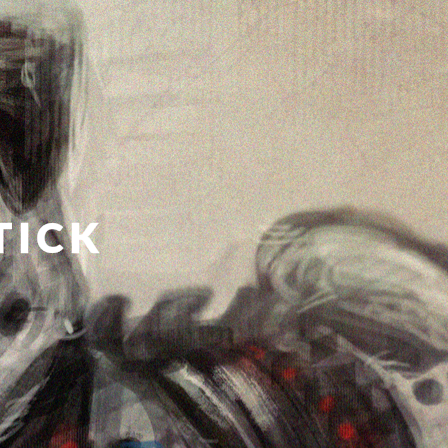
티스토리툴바
TICK
!