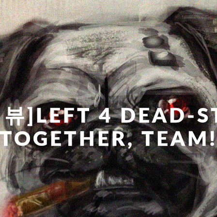
뷰]LEFT 4 DEAD-S
TOGETHER, TEAM