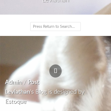
Admin
/
Post
Leviathan
's Blog is designed by
Estoque