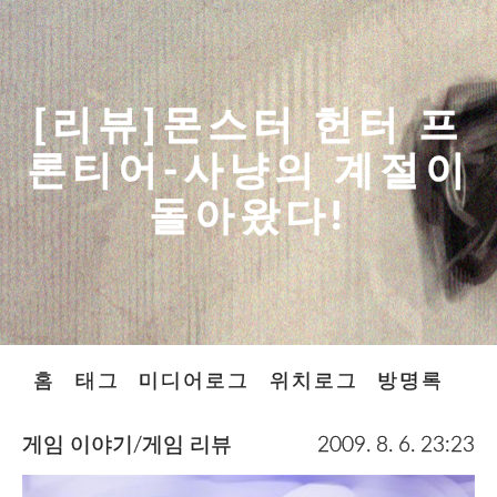
[리뷰]몬스터 헌터 프
론티어-사냥의 계절이
돌아왔다!
홈
태그
미디어로그
위치로그
방명록
게임 이야기/게임 리뷰
2009. 8. 6. 23:23