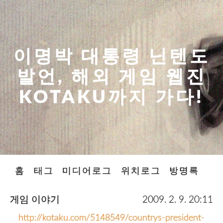
이명박 대통령 닌텐도
발언, 해외 게임 웹진
KOTAKU까지 가다!
홈
태그
미디어로그
위치로그
방명록
게임 이야기
2009. 2. 9. 20:11
http://kotaku.com/5148549/countrys-president-