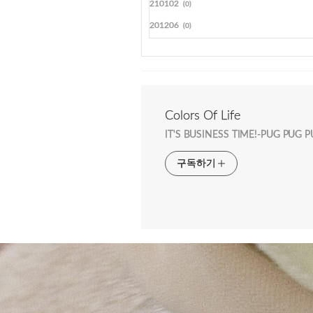
210102
(0)
201206
(0)
Colors Of Life
IT'S BUSINESS TIME!-PUG PUG 
구독하기