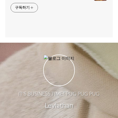
구독하기
IT'S BUSINESS TIME!-PUG PUG PUG
Leviathan