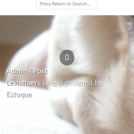
Admin
/
Post
Leviathan
's Blog is designed by
Estoque