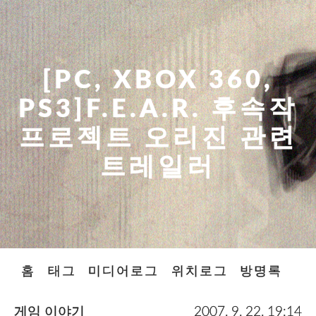
[PC, XBOX 360,
PS3]F.E.A.R. 후속작
프로젝트 오리진 관련
트레일러
홈
태그
미디어로그
위치로그
방명록
게임 이야기
2007. 9. 22. 19:14