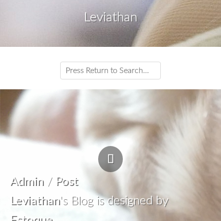
Leviathan
Admin
/
Post
Leviathan
's Blog is designed by
Estoque