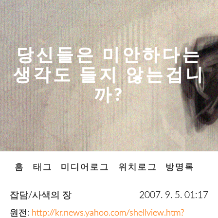
당신들은 미안하다는
생각도 들지 않는겁니
까?
홈
태그
미디어로그
위치로그
방명록
잡담/사색의 장
2007. 9. 5. 01:17
원전:
http://kr.news.yahoo.com/shellview.htm?