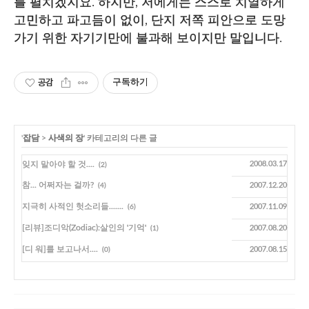
를 펼치겠지요. 하지만, 저에게는 스스로 치열하게
고민하고 파고듬이 없이, 단지 저쪽 피안으로 도망
가기 위한 자기기만에 불과해 보이지만 말입니다.
공감
구독하기
'
잡담
>
사색의 장
' 카테고리의 다른 글
잊지 말아야 할 것....
2008.03.17
(2)
참... 어쩌자는 걸까?
2007.12.20
(4)
지극히 사적인 헛소리들.......
2007.11.09
(6)
[리뷰]조디악(Zodiac):살인의 '기억'
2007.08.20
(1)
[디 워]를 보고나서....
2007.08.15
(0)