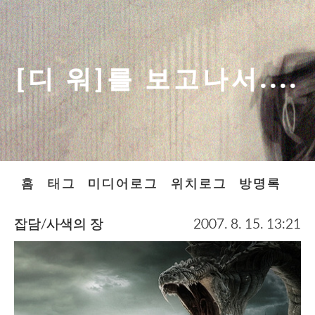
[디 워]를 보고나서....
홈
태그
미디어로그
위치로그
방명록
잡담/사색의 장
2007. 8. 15. 13:21