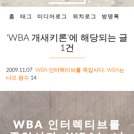
홈
태그
미디어로그
위치로그
방명록
'WBA 개새키론'에 해당되는 글
1건
2009.11.07
WBA 인터렉티브를 죽입시다, WBA는
나으 원수
14
WBA 인터렉티브를