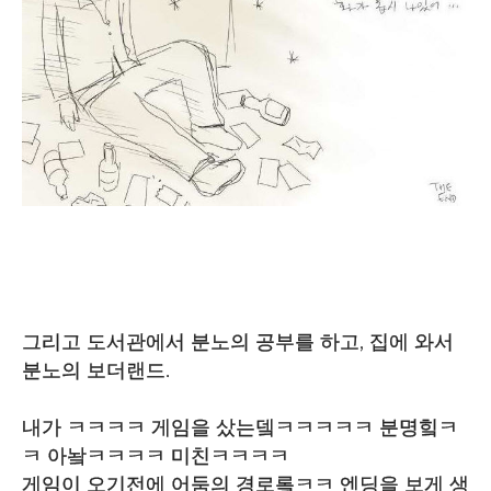
그리고 도서관에서 분노의 공부를 하고, 집에 와서
분노의 보더랜드.
내가 ㅋㅋㅋㅋ 게임을 샀는뎈ㅋㅋㅋㅋㅋ 분명힠ㅋ
ㅋ 아놬ㅋㅋㅋㅋ 미친ㅋㅋㅋㅋ
게임이 오기전에 어둠의 경로롴ㅋㅋ 엔딩을 보게 생