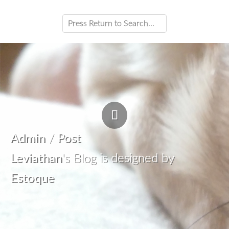
Admin
/
Post
Leviathan
's Blog is designed by
Estoque