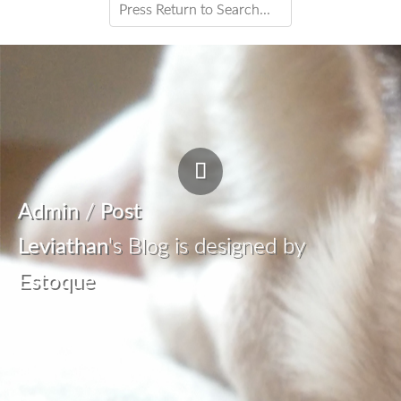
Admin
/
Post
Leviathan
's Blog is designed by
Estoque