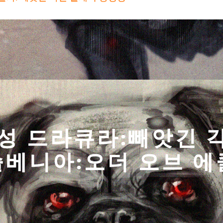
성 드라큐라:빼앗긴 
슬베니아:오더 오브 에