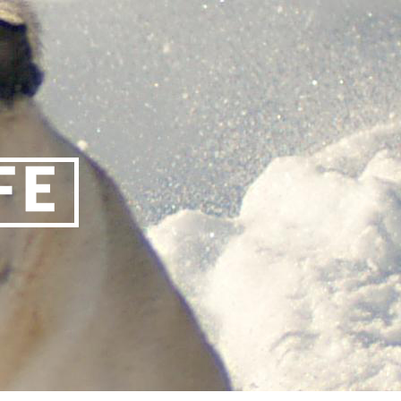
티스토리툴바
FE