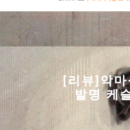
[리뷰]악마
발명 케