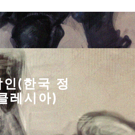
각인(한국 정
클레시아)