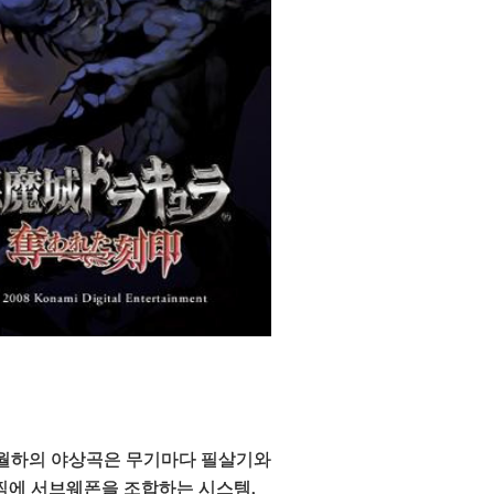
 월하의 야상곡은 무기마다 필살기와
채찍에 서브웨폰을 조합하는 시스템,